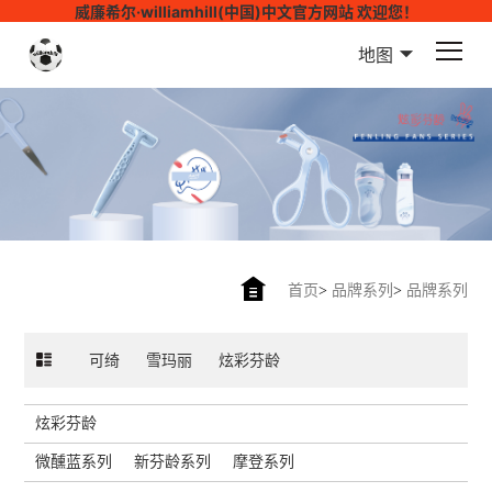
威廉希尔·williamhill(中国)中文官方网站 欢迎您！
地图
首页
>
品牌系列
>
品牌系列
可绮
雪玛丽
炫彩芬龄
炫彩芬龄
微醺蓝系列
新芬龄系列
摩登系列