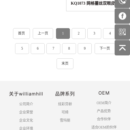
KQ1073 网格蕾丝双眼皮贴
首页
上一页
1
2
3
4
5
6
7
8
9
下一页
末页
OEM
关于williamhill
品牌系列
OEM简介
公司简介
炫彩芬龄
产品优势
企业荣誉
可绮
合作伙伴
企业文化
雪玛丽
适合OEM的伙伴
企业环境