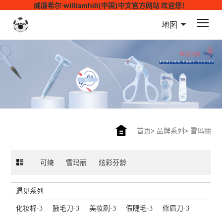
威廉希尔·williamhill(中国)中文官方网站 欢迎您！
地图
首页
>
品牌系列
>
雪玛丽
可绮
雪玛丽
炫彩芬龄
遇见系列
化妆棉-3
腋毛刀-3
美妆刷-3
假睫毛-3
修眉刀-3