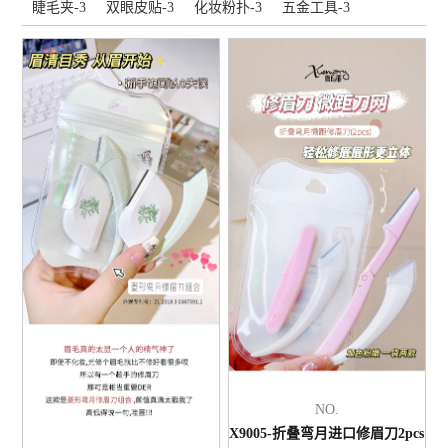
睫毛夹-3
双眼皮贴-3
化妆粉扑-3
五金工具-3
NO.
X9005-折叠弯月进口修眉刀2pcs