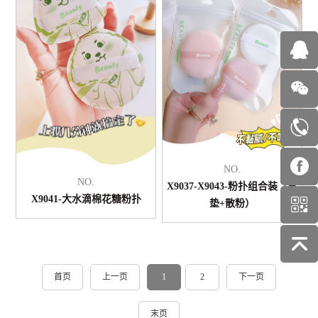
NO.
NO.
X9037-X9043-粉扑组合装（气
X9041-大水滴棉花糖粉扑
垫+散粉）
首页
上一页
1
2
下一页
末页