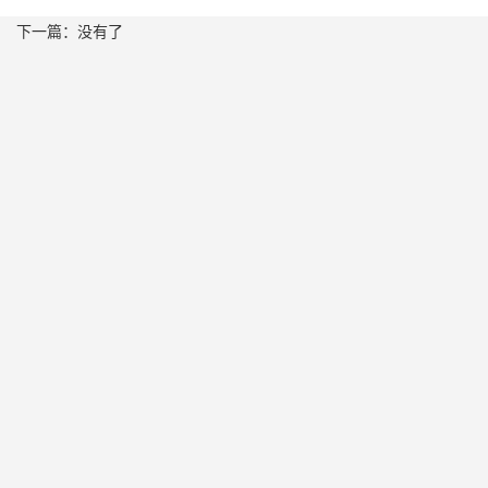
下一篇：没有了
O
O
联
系
O
O
我
w
简
简
们
公
4
介
介
3
司
炫
专
行
产
产
4
简
彩
利
业
品
品
介
芬
产
动
优
优
企
龄
品
态
势
势
业
可
公
合
一
荣
绮
司
作
站
誉
雪
新
伙
式
企
玛
闻
伴
服
业
丽
美
适
务
文
妆
合
O
化
护
O
优