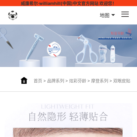
威廉希尔·williamhill(中国)中文官方网站 欢迎您！
地图
首页
>
品牌系列
>
炫彩芬龄
>
摩登系列
>
双眼皮贴