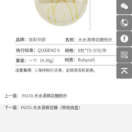
上一篇： F6133-大水滴棉花糖粉扑
下一篇：F6255-大水滴棉花糖（带收纳盒）
O
O
联
系
O
O
我
w
简
简