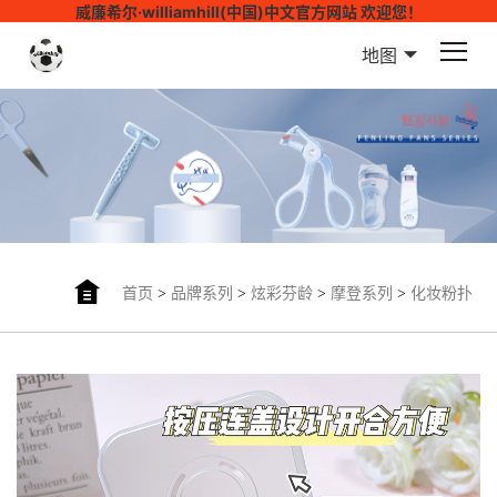
威廉希尔·williamhill(中国)中文官方网站 欢迎您！
地图
首页
>
品牌系列
>
炫彩芬龄
>
摩登系列
>
化妆粉扑