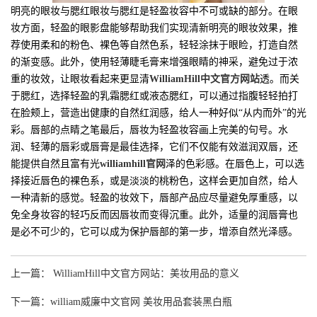
明亮的眼妆与腮红眼妆与腮红是轻盈妆容中不可或缺的部分。在眼
妆方面，轻盈的眼影盘能够帮助我们实现清新明亮的眼妆效果，推
荐使用柔和的粉色、裸色等自然色系，轻轻涂抹于眼睑，打造自然
的渐变感。此外，使用轻薄睫毛膏来增强眼睛的神采，避免过于浓
重的妆效，让眼妆看起来更显清
WilliamHill中文官方网站
透。而关
于腮红，选择轻盈的乳霜腮红或液态腮红，可以通过指腹轻轻拍打
在脸颊上，营造出健康的自然红润感，给人一种好似“从内而外”的光
彩。唇部的点睛之笔最后，唇妆为轻盈妆容画上完美的句号。水
润、轻薄的唇彩或唇膏是最佳选择，它们不仅能有效滋润双唇，还
能提供自然且富有光
williamhill官网
泽的色彩感。在唇色上，可以选
择接近唇色的裸色系，或是淡淡的桃粉色，这样会更加自然，给人
一种清新的感觉。轻盈的妆效下，唇部产品应尽量避免厚重感，以
免全身妆容的轻巧反而因唇妆而变得沉重。此外，适量的润唇膏也
是必不可少的，它可以成为保护唇部的第一步，增添自然光泽感。
上一篇： WilliamHill中文官方网站：美妆用品的意义
下一篇：william威廉中文官网 美妆用品套装黑白瓶