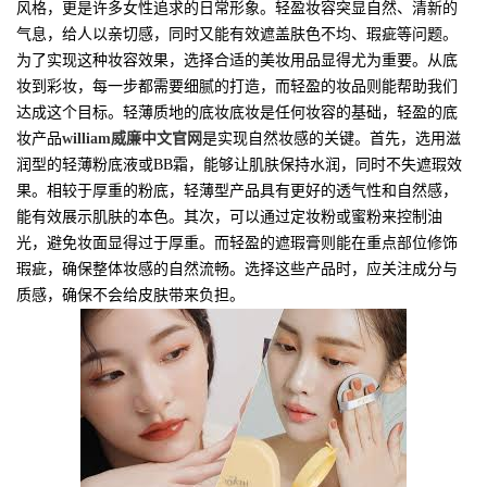
风格，更是许多女性追求的日常形象。轻盈妆容突显自然、清新的
气息，给人以亲切感，同时又能有效遮盖肤色不均、瑕疵等问题。
为了实现这种妆容效果，选择合适的美妆用品显得尤为重要。从底
妆到彩妆，每一步都需要细腻的打造，而轻盈的妆品则能帮助我们
达成这个目标。轻薄质地的底妆底妆是任何妆容的基础，轻盈的底
妆产品
william威廉中文官网
是实现自然妆感的关键。首先，选用滋
润型的轻薄粉底液或BB霜，能够让肌肤保持水润，同时不失遮瑕效
果。相较于厚重的粉底，轻薄型产品具有更好的透气性和自然感，
能有效展示肌肤的本色。其次，可以通过定妆粉或蜜粉来控制油
光，避免妆面显得过于厚重。而轻盈的遮瑕膏则能在重点部位修饰
瑕疵，确保整体妆感的自然流畅。选择这些产品时，应关注成分与
质感，确保不会给皮肤带来负担。