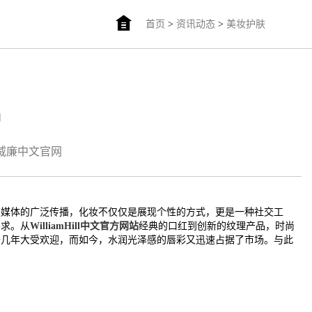
首页
>
资讯动态
>
美妆护肤
品
am威廉中文官网
交媒体的广泛传播，化妆不仅仅是展现个性的方式，更是一种社交工
需求。从
WilliamHill中文官方网站
经典的口红到创新的纹理产品，时尚
去几年大受欢迎，而如今，水润光泽感的唇彩又迅速占据了市场。与此