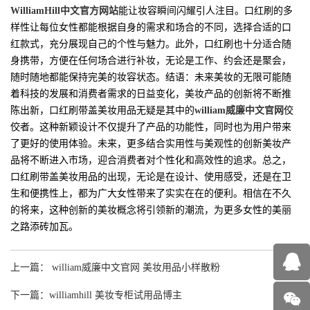
WilliamHill中文官方网站
能让妆容瞬间闪耀引人注目。口红刷的多
样性让每位女性都能根据自身的需求和场合的不同，选择合适的口
红款式，充分展现自己的个性与魅力。此外，口红刷也十分适合随
身携带，方便在任何场合进行补妆，无论是工作、约会还是聚会，
随时随地都能保持完美的妆容状态。结语：未来美妆的无限可能随
着科技的发展和消费者需求的日益变化，美妆产品的创新将不断推
陈出新，口红刷带盖美妆用品无疑是其中的
william威廉中文官网
佼
佼者。这种新颖设计不仅提升了产品的功能性，同时也为用户带来
了更好的使用体验。未来，更多结合实用性与美观性的创新美妆产
品将不断进入市场，迎合消费者对个性化和高效性的追求。总之，
口红刷带盖美妆用品的出现，无论是在设计、使用感受，还是在卫
生和便携性上，都为广大女性带来了实实在在的便利。相信在不久
的将来，这种创新的美妆概念将引领新的潮流，为更多女性的美丽
之路添砖加瓦。
上一篇： william威廉中文官网 美妆用品小样散粉
下一篇：williamhill 美妆专柜试用品博主