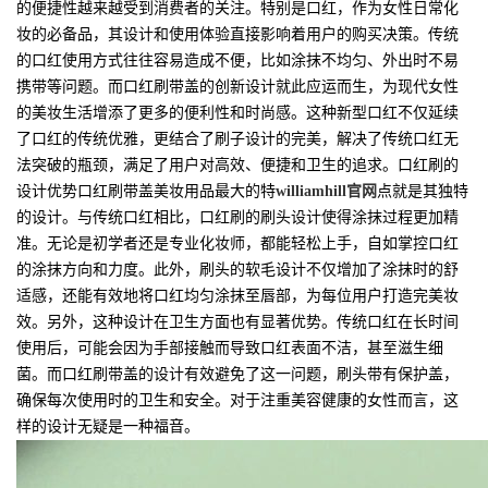
的便捷性越来越受到消费者的关注。特别是口红，作为女性日常化
妆的必备品，其设计和使用体验直接影响着用户的购买决策。传统
的口红使用方式往往容易造成不便，比如涂抹不均匀、外出时不易
携带等问题。而口红刷带盖的创新设计就此应运而生，为现代女性
的美妆生活增添了更多的便利性和时尚感。这种新型口红不仅延续
了口红的传统优雅，更结合了刷子设计的完美，解决了传统口红无
法突破的瓶颈，满足了用户对高效、便捷和卫生的追求。口红刷的
设计优势口红刷带盖美妆用品最大的特
williamhill官网
点就是其独特
的设计。与传统口红相比，口红刷的刷头设计使得涂抹过程更加精
准。无论是初学者还是专业化妆师，都能轻松上手，自如掌控口红
的涂抹方向和力度。此外，刷头的软毛设计不仅增加了涂抹时的舒
适感，还能有效地将口红均匀涂抹至唇部，为每位用户打造完美妆
效。另外，这种设计在卫生方面也有显著优势。传统口红在长时间
使用后，可能会因为手部接触而导致口红表面不洁，甚至滋生细
菌。而口红刷带盖的设计有效避免了这一问题，刷头带有保护盖，
确保每次使用时的卫生和安全。对于注重美容健康的女性而言，这
样的设计无疑是一种福音。