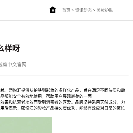
首页
>
资讯动态
>
美妆护肤
怎么样呀
am威廉中文官网
信赖。熙悦汇提供从护肤到彩妆的多样化产品，旨在满足不同肤质和需
商品都能安全有效地使用，帮助用户展现最美的一面。
湿效果和抗衰老功效而受到消费者的喜爱。品牌坚持采用天然成分，力
使用后表示，熙悦汇的彩妆产品持久度优秀，能够有效应对日常的繁忙