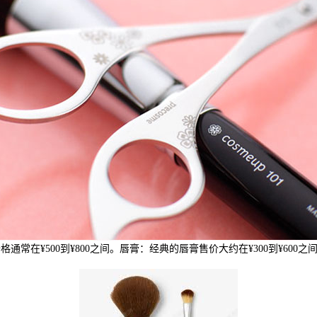
价格通常在¥500到¥800之间。唇膏：经典的唇膏售价大约在¥300到¥6