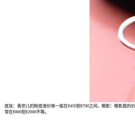
底妆：香奈儿的粉底液价格一般在¥450到¥700之间。眼影：眼影盘的
常在¥800到¥2000不等。