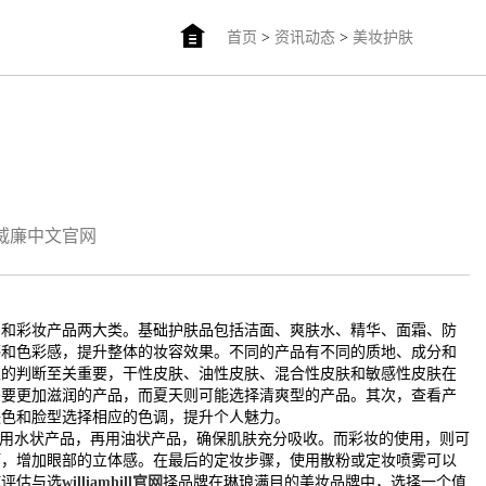
首页
>
资讯动态
>
美妆护肤
am威廉中文官网
品和彩妆产品两大类。基础护肤品包括洁面、爽肤水、精华、面霜、防
感和色彩感，提升整体的妆容效果。不同的产品有不同的质地、成分和
型的判断至关重要，干性皮肤、油性皮肤、混合性皮肤和敏感性皮肤在
需要更加滋润的产品，而夏天则可能选择清爽型的产品。其次，查看产
肤色和脸型选择相应的色调，提升个人魅力。
先用水状产品，再用油状产品，确保肌肤充分吸收。而彩妆的使用，则可
巧，增加眼部的立体感。在最后的定妆步骤，使用散粉或定妆喷雾可以
何评估与选
williamhill官网
择品牌在琳琅满目的美妆品牌中，选择一个值