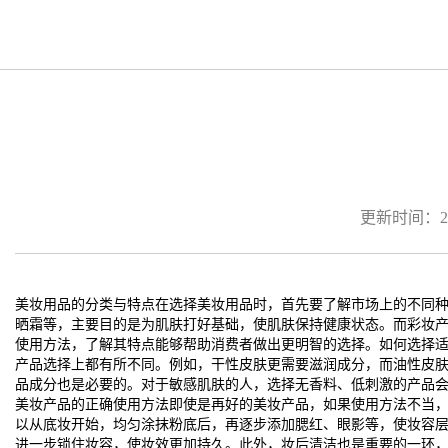
更新时间：2026
美妆用品的分类与特点在选择美妆用品时，首先要了解市场上的不同
晒霜等，主要目的是为肌肤打好基础，使肌肤保持健康状态。而彩妆
使用方法，了解其特点能够帮助消费者做出更明智的选择。如何选择
产品选择上都有所不同。例如，干性皮肤更需要滋润成分，而油性皮
品成分也是必要的。对于敏感肌肤的人，选择无香料、低刺激的产品
美妆产品的正确使用方法即使是再好的美妆产品，如果使用方法不当，
以从底妆开始，均匀涂抹粉底后，再逐步添加腮红、眼影等，使妆容
进一步锁住妆容，使妆效更加持久。此外，妆后清洁也是重要的一环