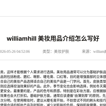
williamhill 美妆用品介绍怎么写好
-05-26 04:52:06
类型：美妆护肤
来源：willi
种类，这样才能根据个人需求进行选择。美妆用品通常可以分为基础护肤
产品则包括粉底、腮红、眼影、睫毛膏、口红等，目的是增强面部的立体
适合自己的美妆产品选择适合自己的美妆产品是一门学问。首先，皮肤类
肤则应选择控油效果好的产品。此外，季节变化也会影响选择，例如冬天
会更安全。最重要的是，产品的色号和质感，特别是在彩妆方面，应根据
效果也会大打折扣。基础护肤方面，通常应该遵循“由薄到厚”的原则，
层次分明。在使用眼妆时，建议从睫毛膏开始，不妨尝试不同的刷头和技
，使用合适的卸妆产品及时卸妆，减少对肌肤的负担，保持肌肤健康。如