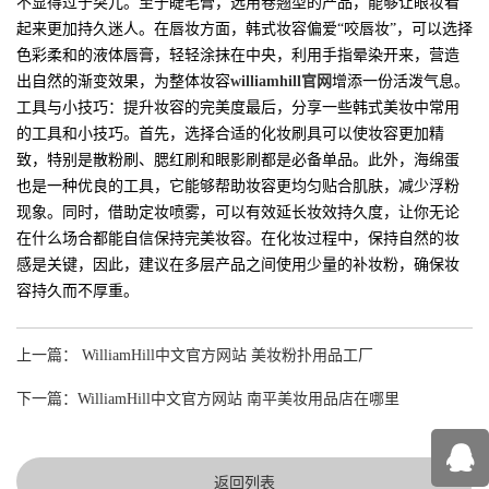
不显得过于突兀。至于睫毛膏，选用卷翘型的产品，能够让眼妆看
起来更加持久迷人。在唇妆方面，韩式妆容偏爱“咬唇妆”，可以选择
色彩柔和的液体唇膏，轻轻涂抹在中央，利用手指晕染开来，营造
出自然的渐变效果，为整体妆容
williamhill官网
增添一份活泼气息。
工具与小技巧：提升妆容的完美度最后，分享一些韩式美妆中常用
的工具和小技巧。首先，选择合适的化妆刷具可以使妆容更加精
致，特别是散粉刷、腮红刷和眼影刷都是必备单品。此外，海绵蛋
也是一种优良的工具，它能够帮助妆容更均匀贴合肌肤，减少浮粉
现象。同时，借助定妆喷雾，可以有效延长妆效持久度，让你无论
在什么场合都能自信保持完美妆容。在化妆过程中，保持自然的妆
感是关键，因此，建议在多层产品之间使用少量的补妆粉，确保妆
容持久而不厚重。
上一篇： WilliamHill中文官方网站 美妆粉扑用品工厂
下一篇：WilliamHill中文官方网站 南平美妆用品店在哪里
返回列表