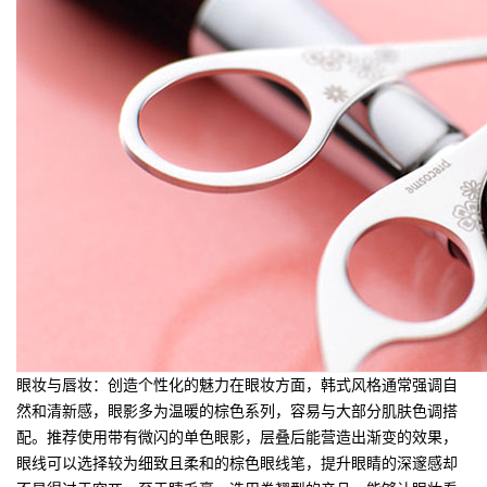
眼妆与唇妆：创造个性化的魅力在眼妆方面，韩式风格通常强调自
然和清新感，眼影多为温暖的棕色系列，容易与大部分肌肤色调搭
配。推荐使用带有微闪的单色眼影，层叠后能营造出渐变的效果，
眼线可以选择较为细致且柔和的棕色眼线笔，提升眼睛的深邃感却