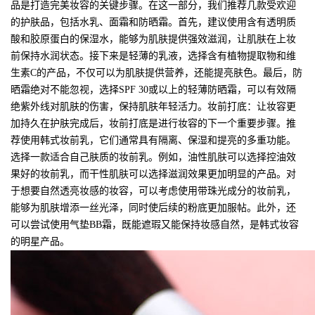
品是打造完美妆容的关键步骤。在这一部分，我们推荐几款受欢迎
的护肤品，包括水乳、面霜和防晒霜。首先，建议使用含有透明质
酸和胶原蛋白的保湿水，能够为肌肤提供强效滋润，让肌肤在上妆
前保持水润状态。接下来是轻薄的乳液，选择含有植物提取物和维
生素C的产品，不仅可以为肌肤提供营养，还能提亮肤色。最后，防
晒霜绝对不能忽视，选择SPF 30或以上的轻薄防晒霜，可以有效隔
绝紫外线对肌肤的伤害，保持肌肤年轻活力。妆前打底：让妆容更
加持久在护肤完成后，妆前打底是进行妆容的下一个重要步骤。推
荐使用韩式妆前乳，它们通常具有隔离、保湿和提亮的多重功能。
选择一款适合自己肤质的妆前乳。例如，油性肌肤可以选择控油效
果好的妆前乳，而干性肌肤可以选择滋润效果更加明显的产品。对
于想要自然透亮妆感的妆容，可以考虑使用带珠光成分的妆前乳，
能够为肌肤增添一丝光泽，同时使后续的粉底更加服帖。此外，还
可以尝试使用气垫BB霜，既能遮瑕又能保持妆感自然，是韩式妆容
的明星产品。