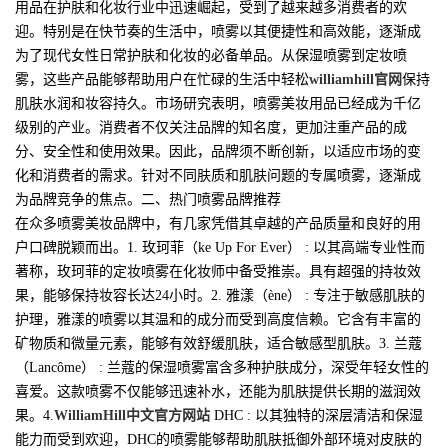
用品在护肤和化妆行业中迅速崛起，受到了越来越多消费者的欢
迎。特别是在快节奏的生活中，喷雾以其便捷性和高效能，逐渐成
为了现代女性日常护肤和化妆的必备单品。从保湿喷雾到定妆喷
雾，这些产品能够帮助用户在忙碌的生活中轻松
williamhill官网
保持
肌肤水润和妆容持久。市场研究表明，喷雾美妆用品已经成为千亿
级别的产业。消费者不仅关注品牌的知名度，更加注重产品的成
分、安全性和使用效果。因此，品牌须不断创新，以适应市场的变
化和消费者的需求。针对不同肤质和肌肤问题的专属喷雾，逐渐成
为品牌竞争的焦点。二、热门喷雾品牌推荐
在众多喷雾美妆品牌中，有几家凭借其卓越的产品质量和良好的用
户口碑脱颖而出。1. 玫珂菲（ke Up For Ever） : 以其高端专业性而
著称，玫珂菲的定妆喷雾在化妆师中备受推崇。具有超强的持妆效
果，能够保持妆容长达24小时。2. 雅漾（ène） : 专注于敏感肌肤的
护理，雅漾的喷雾以其温和的成分而受到高度信赖。它含有丰富的
矿物质和微量元素，能够有效舒缓肌肤，适合敏感型肌肤。3. 兰蔻
（Lancôme） : 兰蔻的保湿喷雾富含多种护肤成分，深受年轻女性的
喜爱。这款喷雾不仅能够迅速补水，还能为肌肤提供长期的滋润效
果。4.
WilliamHill中文官方网站
DHC : 以其独特的深层清洁和保湿
能力而受到欢迎，DHC的喷雾能够帮助肌肤抵御外部环境对皮肤的