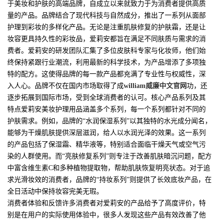
于美妆和护肤的高端品牌，自成立以来就致力于为消费者提供高质
量的产品。品牌结合了现代科技与自然成分，推出了一系列从面部
护理到彩妆的多样化产品。无论是注重肌肤修复的护肤霜，还是让
妆容更具持久性的彩妆品，爱莉安都旨在满足不同肤质与需求的消
费者。爱莉安的研发团队汇集了多位皮肤科专家与化妆师，他们始
终保持紧跟行业潮流，利用最新的科学技术，为产品增添了多项独
特的配方。这使得品牌的每一款产品都充满了专业性与权威性，深
入人心。品牌不仅在国内市场取得了成
william威廉中文官网
功，还
逐步拓展到国际市场，受到全球消费者的认可。核心产品系列及其
特点爱莉安美妆护理用品涵盖多个系列，每一个系列都针对不同的
护肤需求。例如，品牌的“水润保湿系列”以其独特的水光成分闻名，
能够为干燥肌肤提供深层滋润，给人以水润光泽的效果。这一系列
的产品包括了保湿霜、精华液等，特别适合面临干燥天气或空气污
染的人群使用。而“亮肤修复系列”则专注于改善肌肤暗沉问题，配方
中富含维生素C和多种植物提取物，帮助肌肤恢复明亮状态。对于追
求光滑妆效的消费者，品牌的“持妆系列”则提供了长效底妆产品，在
全日活动中保持妆容完美无瑕。
消费者体验和反馈许多消费者对爱莉安的产品给予了高度评价，特
别是在用户的实际使用体验中，很多人发现这些产品有效改善了他