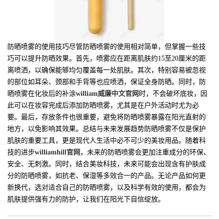
防晒喷雾的使用技巧尽管防晒喷雾的使用相对简单，但掌握一些技
巧可以提升防晒效果。首先，喷雾应在距离肌肤约15至20厘米的距
离喷洒，以确保能够均匀覆盖每一处肌肤。其次，特别容易被忽视
的部位如耳朵、颈部和手背等也应喷洒，保证全身防晒。同时，防
晒喷雾在化妆后的补涂
william威廉中文官网
时，不会破坏底妆，因
此可以在妆容完成后添加防晒喷雾，尤其是在户外活动时尤为必
要。最后，存放条件也很重要，避免将防晒喷雾暴露在阳光直射的
地方，以免影响其效果。总结与未来发展趋势防晒喷雾不仅是保护
肌肤的重要工具，更是现代人生活中必不可少的美妆用品。随着科
技的进步
williamhill官网
，未来的防晒喷雾会更加注重成分的环保、
安全、无刺激。同时，结合美妆科技，未来可能会出现含有护肤成
分的防晒喷雾，如抗老、保湿等多效合一的产品。无论产品如何更
新换代，选对适合自己的防晒喷雾，以及科学有效的使用，都会为
肌肤提供强有力的防护，让我们在阳光下自信绽放。