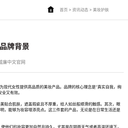
首页
>
资讯动态
>
美妆护肤
的品牌背景
am威廉中文官网
为现代女性提供高品质的美妆产品。品牌的核心理念是“真实自我，绚
安全又有效。
完美贴合肌肤，遮盖瑕疵且不厚重，给人如丝般顺滑的触感。其次，眼
鲜明，能够为妆容增添亮点。这三件套的产品，无论是在日常生活还是
，使他们的妆容更加自然且持久。尤其是在阴雨天气或者高温环境下，