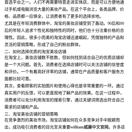
首选平台之一。人们不再需要特意走进实体店，而是可以方便地通
过手机或电脑浏览大量的美妆产品。在这个平台上，各类品牌、价
格、品质都一应俱全，让消费者有了更多的选择余地。
尤其是在年轻消费群体中，淘宝的美妆店铺受到了轰动。90后和00
后的年轻人追求个性化和独特性的同时，他们也十分注重价格的合
理性。因此，很多小而美的淘宝店铺迅速崛起，凭借独特的产品和
灵活的营销策略，形成了自己的粉丝群体。
二、如何选择优质的淘宝美妆店铺
在淘宝上，美妆店铺数不胜数，但如何找到适合自己的优质店铺却
是一个大问题。首先，消费者在选择店铺时可以关注店铺的信誉度
和评价。一个有着高好评率的店铺，通常在产品质量和客户服务方
面都比较可靠。
其次，查看顾客的实拍图片和使用心得也是非常重要的一环。通过
真实用户的反馈，可以更直观地了解产品的效果。在这一过程中，
消费者可以充分利用淘宝的搜索引擎，通过关键词筛选出符合自己
需求的店铺和产品。
三、淘宝美妆店铺的营销策略
在竞争激烈的美妆市场，淘宝店铺如何在众多竞争对手中脱颖而
出，成功吸引消费者的目光至关重要
william威廉中文官网
。许多店