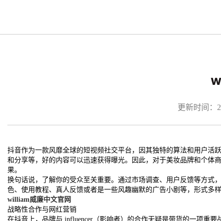
w
更新时间：2026
抖音作为一款风靡全球的短视频社交平台，因其独特的算法和用户活
和分享等，好的内容可以迅速获得曝光。因此，对于美妆品牌和个体
果。
换句话说，了解你的受众至关重要。通过市场调查、用户反馈等方式
色、使用教程、真人反馈或者是一些风趣幽默的广告小剧等，形式多
william威廉中文官网
战略性合作与网红营销
在抖音上，品牌与 influencer（影响者）的合作无疑是带货的