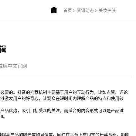
首页
>
资讯动态
>
美妆护肤
逻辑
am威廉中文官网
是必要的。抖音的推荐机制主要基于用户的互动行为，比如点赞、评论
能够激发用户的好奇心，让观众在短时间内理解产品的特点和使用效
现产品优势，吸引目标受众的关注。而适合的内容形式可以是产品试
ll
。
有效地提高产品的曝光度和可信度。网红在平台上有固定的粉丝基础，影响