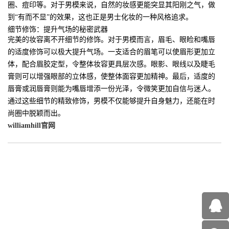
圈、痘印等。对于男模来说，自然的妆感更能突显其阳刚之气，做
到“有而不显”的效果，这也正是男士化妆的一种风格追求。
细节修饰：提升气场的秘密武器
完美的妆容离不开细节的修饰。对于男模而言，眉毛、眼睑和嘴唇
的适度修饰可以极大提升气场。一支适合的眉笔可以使眉形更加立
体，配合眉胶定型，令整体妆容更具层次感。眼影、眼线以及睫毛
膏则可以增强眼部的立体感，使整体面容更加精神。最后，适度的
唇膏或润唇膏则能为嘴唇增添一份光泽，令微笑更加自信与迷人。
通过这些细节的精致修饰，男模不仅能够提升自身魅力，还能在时
尚圈中脱颖而出。
williamhill官网