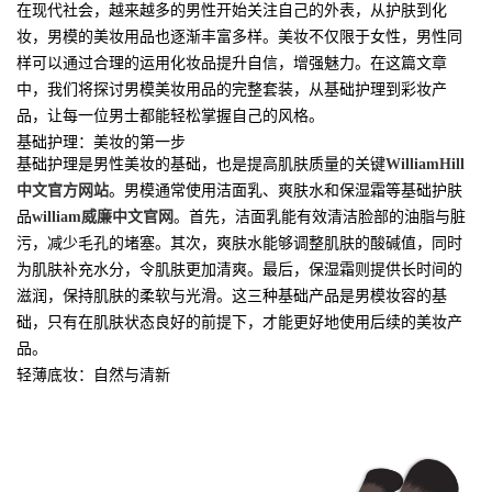
在现代社会，越来越多的男性开始关注自己的外表，从护肤到化
妆，男模的美妆用品也逐渐丰富多样。美妆不仅限于女性，男性同
样可以通过合理的运用化妆品提升自信，增强魅力。在这篇文章
中，我们将探讨男模美妆用品的完整套装，从基础护理到彩妆产
品，让每一位男士都能轻松掌握自己的风格。
基础护理：美妆的第一步
基础护理是男性美妆的基础，也是提高肌肤质量的关键
WilliamHill
中文官方网站
。男模通常使用洁面乳、爽肤水和保湿霜等基础护肤
品
william威廉中文官网
。首先，洁面乳能有效清洁脸部的油脂与脏
污，减少毛孔的堵塞。其次，爽肤水能够调整肌肤的酸碱值，同时
为肌肤补充水分，令肌肤更加清爽。最后，保湿霜则提供长时间的
滋润，保持肌肤的柔软与光滑。这三种基础产品是男模妆容的基
础，只有在肌肤状态良好的前提下，才能更好地使用后续的美妆产
品。
轻薄底妆：自然与清新