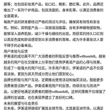
膜等；也包括彩妆类产品，如口红、眼影、腮红等。此外，品牌还
推出了一系列个护用品，包括洗面奶、身体乳等，以满足消费者的
全面需求。
每款产品的研发都经过严格的测试与评估，确保其有效性和安全
性。例如，其明星产品——深层滋润面霜，含有多种植物提取物，
能够深入滋养肌肤，减少干燥与细纹的出现。而获奖的持久口红则
以高显色度和舒适感受到众多消费者的青睐，成为许多美妆达人爱
不释手的必备单品。
用户体验与反馈
伊美诺的成功离不开广大消费者的积极反馈与推荐
williamhill
。越来
越多的用户在社交媒体上分享他们使用伊美诺产品的心得与效果，
形成了一股强大的用户社区。许多用户表示，伊美诺的产品不仅容
易涂抹，更因为其天然成分而让他们感到安心。
品牌也积极与用户互动，定期推出使用活动和抽奖活动，鼓励更多
消费者尝试新产品。伊美诺重视用户的反馈，持续优化与改进产
品，以更好地满足消费者的期待
williamhill
。这样的策略不仅增强了
品牌的忠诚度，也在美容界建立了良好的口碑。
未来的展望与社会责任
在未来，伊美诺将继续扩展其全球市场，尤其是亚洲市场，以满足