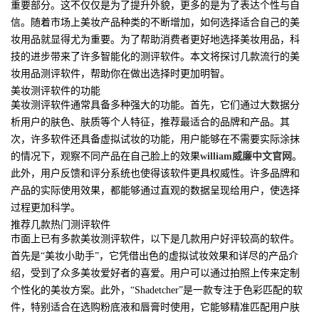
重要部分。这不仅仅是为了提升外貌，更多的是为了表达个性与自
信。随着市场上美妆产品种类的不断增加，如何选择适合自己的美
妆用品就显得尤为重要。为了帮助消费者更好地选择美妆用品，科
技的进步带来了许多智能化的测评软件。本文将探讨几款流行的美
妆用品测评软件，帮助你在做出选择时更加明智。
美妆测评软件的功能
美妆测评软件通常具备多种强大的功能。首先，它们通过大数据分
析用户的肤色、肤质等个人特征，推荐最适合的品牌和产品。其
次，许多软件还具备虚拟试妆的功能，用户能够在不需要实际涂抹
的情况下，观察不同产品在自己脸上的效果
william威廉中文官网
。
此外，用户反馈和评分系统也使得该软件更具权威性。许多品牌和
产品的实际使用效果，都能够通过直观的数据呈现给用户，使选择
过程更加科学。
推荐几款热门测评软件
市面上已有多款美妆测评软件，以下是几款用户好评较高的软件。
首先是“美妆小助手”，它凭借出色的虚拟试妆效果和详尽的产品介
绍，受到了众多美妆爱好者的喜爱。用户可以通过拍照上传来定制
个性化的美妆方案。此外，“Shadetcher”是一款专注于色彩匹配的软
件，特别适合在选购粉底液和唇膏时使用，它能够精准匹配用户肤