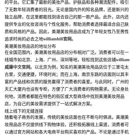
的平台。它汇集了最新的美妆产品、护肤品和各种潮流配件，吸引
了无数年轻消费者的目光。无论是国内外的知名品牌，还是新兴的
独立品牌，在这里都能找到适合自己的那一款产品。此外，店内还
提供专业的化妆咨询与个性化服务，帮助消费者选择最适合自己肤
质和风格的产品。因此，美潮美妆用品店成为了年轻女性乃至男性
追求时尚的必去之地
williamhill官网
。
美潮美妆用品店的地址分布
在全国范围内，美潮美妆用品店的分布相对广泛。消费者可以在一
线城市如北京、上海、广州、深圳等地，轻松找到这些店铺
william
威廉中文官网
。以北京为例，知名的美潮美妆用品店位于三里屯太
古里，交通便捷，环境时尚；而在上海，南京东路的店面则以其丰
富的产品线和优质的服务赢得了消费者的喜爱。与此同时，广州的
天汇大厦内也设有专柜，方便了广大消费者的购物需求。无论身处
何地，消费者都能在特色的街区或大型商场中找到美潮美妆用品
店，为自己的美妆需求提供了一站式解决方案。
线上线下的无缝连接
随着电子商务的发展，传统的美妆店面也在不断与时俱进。美潮美
妆用品店不仅提供线下购物体验，还积极拓展线上渠道，消费者可
以通过官方网站和各大电商平台购买喜欢的产品。不论是通过手机