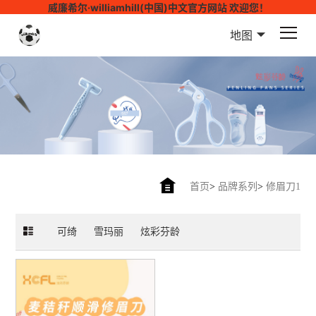
威廉希尔·williamhill(中国)中文官方网站 欢迎您！
地图
首页
>
品牌系列
>
修眉刀1
可绮
雪玛丽
炫彩芬龄