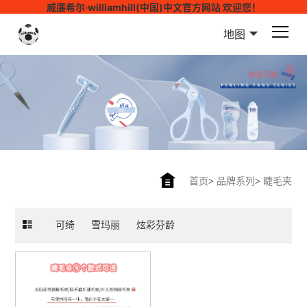
威廉希尔·williamhill(中国)中文官方网站 欢迎您！
地图
首页
>
品牌系列
>
睫毛夹
可绮
雪玛丽
炫彩芬龄