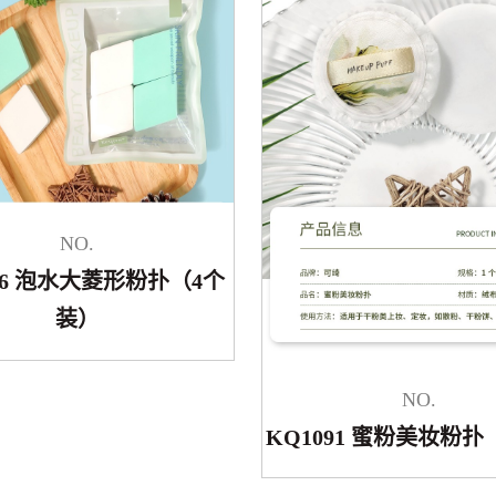
NO.
46 泡水大菱形粉扑（4个
装）
NO.
KQ1091 蜜粉美妆粉