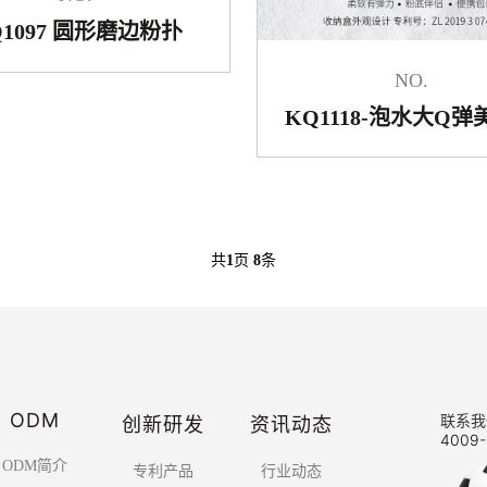
Q1097 圆形磨边粉扑
NO.
KQ1118-泡水大Q
共
1
页
8
条
ODM
创新研发
资讯动态
联系我
4009-
ODM简介
专利产品
行业动态