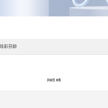
炫彩芬龄
共
0
页
0
条