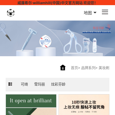
威廉希尔·williamhill(中国)中文官方网站 欢迎您！
地图
首页
>
品牌系列
>
美妆刷
可绮
雪玛丽
炫彩芬龄