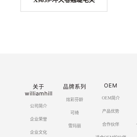
X9059-冲天卷翘睫毛夹
OEM
关于
品牌系列
williamhill
OEM简介
炫彩芬龄
公司简介
产品优势
可绮
企业荣誉
合作伙伴
雪玛丽
企业文化