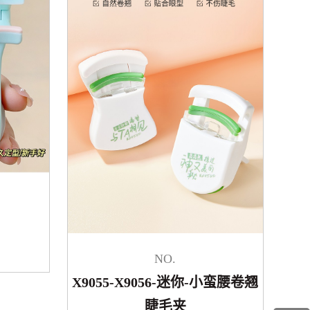
NO.
X9055-X9056-迷你-小蛮腰卷翘
睫毛夹