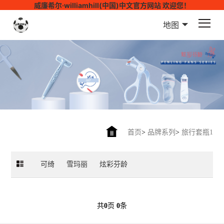
威廉希尔·williamhill(中国)中文官方网站 欢迎您！
地图
首页
>
品牌系列
>
旅行套瓶1
可绮
雪玛丽
炫彩芬龄
共
0
页
0
条