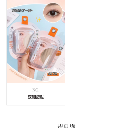
NO.
双眼皮贴
共
1
页
1
条