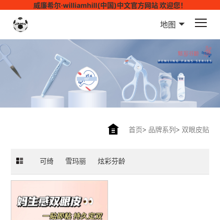
威廉希尔·williamhill(中国)中文官方网站 欢迎您！
地图
首页
>
品牌系列
>
双眼皮贴
可绮
雪玛丽
炫彩芬龄