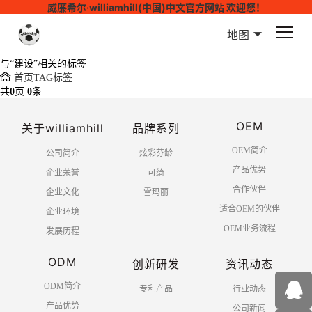
威廉希尔·williamhill(中国)中文官方网站 欢迎您！
地图
与
“建设”
相关的标签
首页
TAG标签
共
0
页
0
条
OEM
关于williamhill
品牌系列
OEM简介
公司简介
炫彩芬龄
产品优势
企业荣誉
可绮
合作伙伴
企业文化
雪玛丽
适合OEM的伙伴
企业环境
OEM业务流程
发展历程
ODM
创新研发
资讯动态
ODM简介
专利产品
行业动态
产品优势
公司新闻