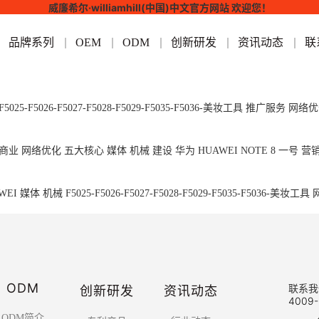
威廉希尔·williamhill(中国)中文官方网站 欢迎您！
品牌系列
OEM
ODM
创新研发
资讯动态
联
F5025-F5026-F5027-F5028-F5029-F5035-F5036-美妆工具
推广服务
网络优
商业
网络优化
五大核心
媒体
机械
建设
华为
HUAWEI
NOTE 8
一号
营
WEI
媒体
机械
F5025-F5026-F5027-F5028-F5029-F5035-F5036-美妆工具
ODM
创新研发
资讯动态
联系我
4009-
ODM简介