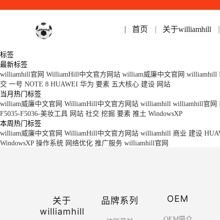
首页
关于williamhill
标签
最新标签
williamhill官网
WilliamHill中文官方网站
william威廉中文官网
williamhill
交
一号
NOTE 8
HUAWEI
华为
要素
五大核心
建设
网站
当月热门标签
william威廉中文官网
WilliamHill中文官方网站
williamhill
williamhill官网
F5035-F5036-美妆工具
网站
社交
挖掘
要素
推土
WindowsXP
本周热门标签
william威廉中文官网
WilliamHill中文官方网站
williamhill
商业
建设
HUA
WindowsXP
操作系统
网络优化
推广服务
williamhill官网
OEM
关于
品牌系列
williamhill
OEM简介