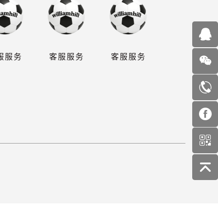
服服务
客服服务
客服服务