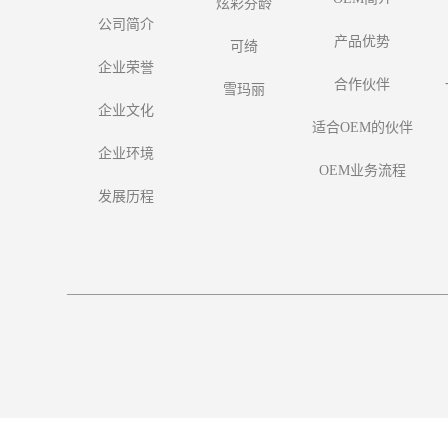
炫彩芬龄
公司简介
产品优势
可绮
企业荣誉
合作伙伴
雪玛丽
企业文化
适合OEM的伙伴
企业环境
OEM业务流程
发展历程