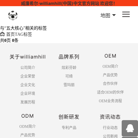
威廉希尔·williamhill(中国)中文官方网站 欢迎您！
地图
与
“五大核心”
相关的标签
首页
TAG标签
共
0
页
0
条
OEM
关于williamhill
品牌系列
OEM简介
公司简介
炫彩芬龄
产品优势
企业荣誉
可绮
合作伙伴
企业文化
雪玛丽
适合OEM的伙伴
企业环境
OEM业务流程
发展历程
ODM
创新研发
资讯动态
ODM简介
专利产品
行业动态
产品优势
公司新闻