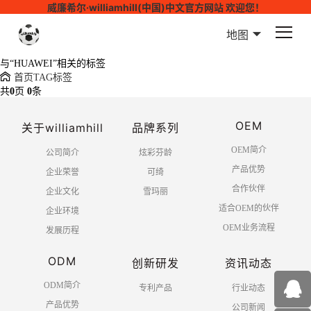
威廉希尔·williamhill(中国)中文官方网站 欢迎您！
地图
与
“HUAWEI”
相关的标签
首页
TAG标签
共
0
页
0
条
OEM
关于williamhill
品牌系列
OEM简介
公司简介
炫彩芬龄
产品优势
企业荣誉
可绮
合作伙伴
企业文化
雪玛丽
适合OEM的伙伴
企业环境
OEM业务流程
发展历程
ODM
创新研发
资讯动态
ODM简介
专利产品
行业动态
产品优势
公司新闻