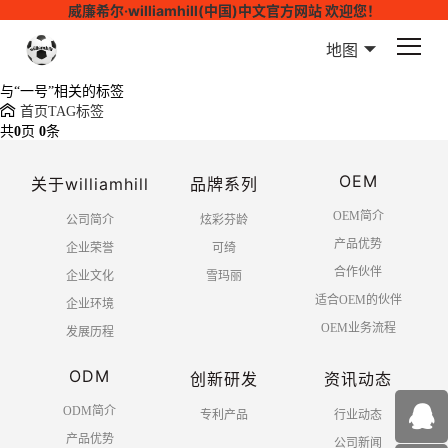
威廉希尔·williamhill(中国)中文官方网站 欢迎您！
地图
与
“一号”
相关的标签
首页
TAG标签
共
0
页
0
条
OEM
关于williamhill
品牌系列
OEM简介
公司简介
炫彩芬龄
产品优势
企业荣誉
可绮
合作伙伴
企业文化
雪玛丽
适合OEM的伙伴
企业环境
OEM业务流程
发展历程
ODM
创新研发
资讯动态
ODM简介
专利产品
行业动态
产品优势
公司新闻