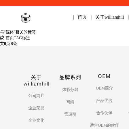
首页
关于williamhill
与
“媒体”
相关的标签
首页
TAG标签
共
0
页
0
条
OEM
关于
品牌系列
williamhill
OEM简介
炫彩芬龄
公司简介
产品优势
可绮
企业荣誉
合作伙伴
雪玛丽
企业文化
适合OEM的伙伴