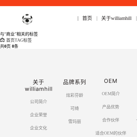
首页
关于williamhill
与
“商业”
相关的标签
首页
TAG标签
共
0
页
0
条
OEM
关于
品牌系列
williamhill
OEM简介
炫彩芬龄
公司简介
产品优势
可绮
企业荣誉
合作伙伴
雪玛丽
企业文化
适合OEM的伙伴