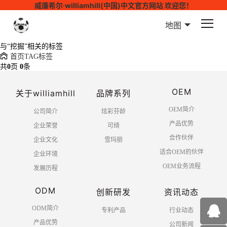
威廉希尔·williamhill(中国)中文官方网站 欢迎您！
地图
与
“挖掘”
相关的标签
首页
TAG标签
共
0
页
0
条
OEM
关于williamhill
品牌系列
OEM简介
公司简介
炫彩芬龄
产品优势
企业荣誉
可绮
合作伙伴
企业文化
雪玛丽
适合OEM的伙伴
企业环境
OEM业务流程
发展历程
ODM
创新研发
资讯动态
ODM简介
专利产品
行业动态
产品优势
公司新闻