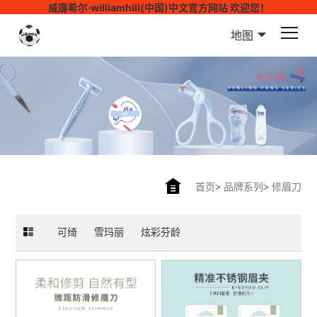
威廉希尔·williamhill(中国)中文官方网站 欢迎您！
地图
首页
>
品牌系列
>
修眉刀
可绮
雪玛丽
炫彩芬龄