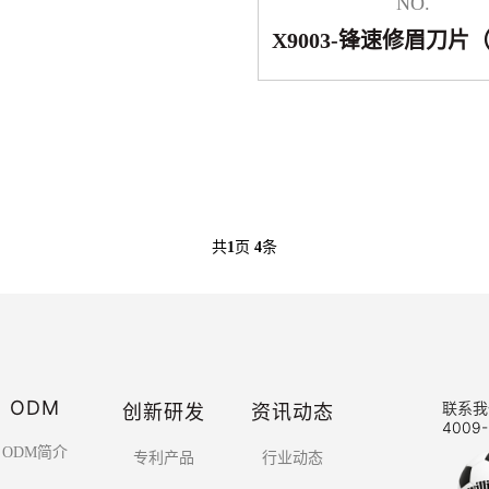
NO.
X9003-锋速修眉刀片（
共
1
页
4
条
ODM
创新研发
资讯动态
联系我
4009-
ODM简介
专利产品
行业动态