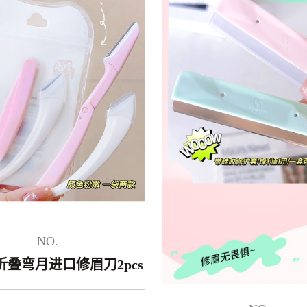
NO.
5-折叠弯月进口修眉刀2pcs