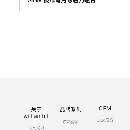
X9008-菱形弯月修眉刀组合
OEM
关于
品牌系列
williamhill
OEM简介
炫彩芬龄
公司简介