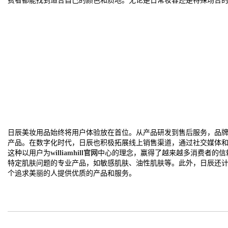
费者都能找到适合自己的颜色和质地。无论是日常妆容还是特殊场合
日辰美妆用品始终将用户体验放在首位。从产品研发到售后服务，品
产品。在数字化时代，日辰也积极拓展线上销售渠道，通过社交媒体
这种以用户为
williamhill官网
中心的理念，赢得了越来越多消费者的信
特定肌肤问题的专业产品，如敏感肌肤、油性肌肤等。此外，日辰还
个追求美丽的人提供优质的产品和服务。