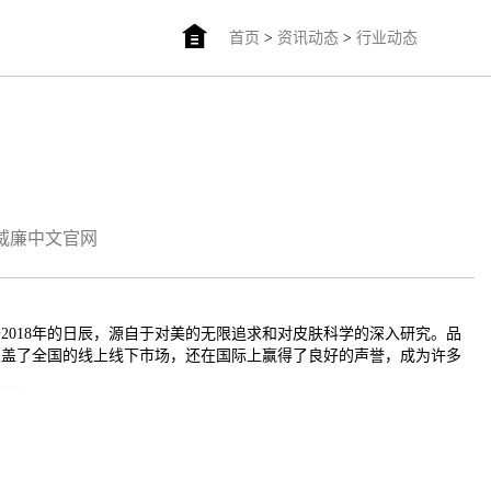
首页
>
资讯动态
>
行业动态
am威廉中文官网
018年的日辰，源自于对美的无限追求和对皮肤科学的深入研究。品
覆盖了全国的线上线下市场，还在国际上赢得了良好的声誉，成为许多