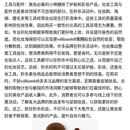
工具与配件：美妆必备的小神器除了护肤和彩妆产品，化妆工具与
配件也是美妆领域不可忽视的部分。在秒杀活动中，化妆刷、海
绵、睫毛夹等工具经常会出现在打折清单中。这些工具的质量直接
影响到化妆效果，因此购买一套性价比高的工具显得尤为重要。例
如，专业的化妆刷能够帮助我们更好地上妆，并且提升肤色的自然
度。而化妆海绵则可以实现更
williamhill官网
贴合自然的妆容，帮助
分散粉底，达到细腻的效果。许多品牌在秒杀活动中，也会推出整
套工具组合，使消费者购得不仅省钱，更是省时。无论是新手还是
化妆达人，这些工具都可以在秒杀中找到心仪之选，从而提升自己
的化妆技艺。总结：秒杀时机不可错过无论是护肤、彩妆，还是化
妆工具，秒杀美妆用品总能带给消费者意想不到的惊喜。在购买
时，不妨
williamhill
多关注品牌的官方渠道，定期查看促销信息。合
理的购物计划与敏锐的市场洞察力能够帮助我们在最佳时机，把心
仪的美妆产品收入囊中。此外，消费者也可以多参与线上线下的优
惠活动，了解各大品牌的新品发布与促销信息，以获取更好的折
扣。总之，抓住秒杀机会，不仅可以省下大笔开支，还能让美妆爱
好者不断探索、尝试新的产品，提升自信与魅力。