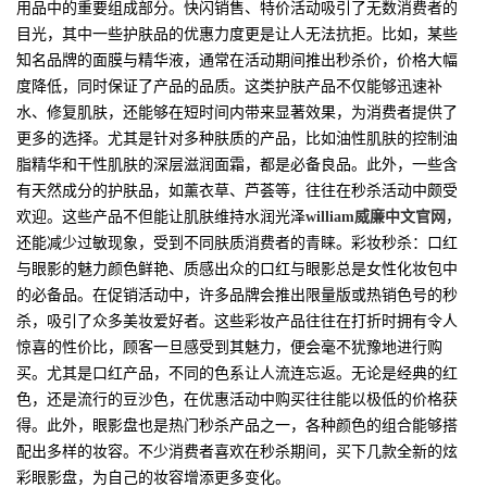
用品中的重要组成部分。快闪销售、特价活动吸引了无数消费者的
目光，其中一些护肤品的优惠力度更是让人无法抗拒。比如，某些
知名品牌的面膜与精华液，通常在活动期间推出秒杀价，价格大幅
度降低，同时保证了产品的品质。这类护肤产品不仅能够迅速补
水、修复肌肤，还能够在短时间内带来显著效果，为消费者提供了
更多的选择。尤其是针对多种肤质的产品，比如油性肌肤的控制油
脂精华和干性肌肤的深层滋润面霜，都是必备良品。此外，一些含
有天然成分的护肤品，如薰衣草、芦荟等，往往在秒杀活动中颇受
欢迎。这些产品不但能让肌肤维持水润光泽
william威廉中文官网
，
还能减少过敏现象，受到不同肤质消费者的青睐。彩妆秒杀：口红
与眼影的魅力颜色鲜艳、质感出众的口红与眼影总是女性化妆包中
的必备品。在促销活动中，许多品牌会推出限量版或热销色号的秒
杀，吸引了众多美妆爱好者。这些彩妆产品往往在打折时拥有令人
惊喜的性价比，顾客一旦感受到其魅力，便会毫不犹豫地进行购
买。尤其是口红产品，不同的色系让人流连忘返。无论是经典的红
色，还是流行的豆沙色，在优惠活动中购买往往能以极低的价格获
得。此外，眼影盘也是热门秒杀产品之一，各种颜色的组合能够搭
配出多样的妆容。不少消费者喜欢在秒杀期间，买下几款全新的炫
彩眼影盘，为自己的妆容增添更多变化。