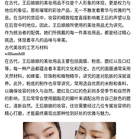
在古代，王后娘娘的美妆用品不仅是个人形象的体现，更是权力与
地位的象征。那些璀璨的彩妆产品，无一不散发着奢华与优雅的气
息。在当时的宫廷中，妆容的精致程度直接影响着王后的声望以及
在后宫中的地位。因此，王后娘娘所使用的美妆用品尤为讲究。
作为统治者的配偶，她们所佩戴的每一件美妆用品，都是经过精心
挑选，体现着非凡的品味与审美。
古代美妆的工艺与材料
williamhill
在古代，王后娘娘的美妆用品主要包括面膜、粉底、腮红以及口红
等，每一种产品都蕴含着丰富的文化和历史。古代的面膜通常采用
天然材料，如蜂蜜、珍珠粉和植物精华，讲究的是对肌肤的深层滋
养。此外，粉底的制作也非常讲究，常用选自优质的米粉和香料，
以确保妆容的持久与自然。腮红及口红的色彩则多受季节和自然界
的影响，王后常常会使用胭脂花的瓣叶来调配出符合自己肤色的腮
红，清新自然。王后娘娘的妆容，往往需要经过几位专属妆容师的
精心打磨，才能最终展现出那种恰到好处的优雅与魅力。