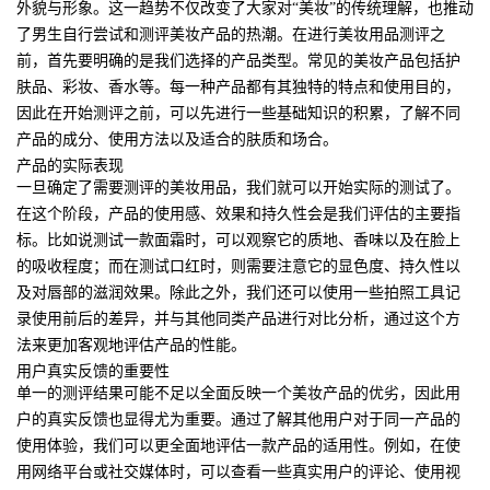
外貌与形象。这一趋势不仅改变了大家对“美妆”的传统理解，也推动
了男生自行尝试和测评美妆产品的热潮。在进行美妆用品测评之
前，首先要明确的是我们选择的产品类型。常见的美妆产品包括护
肤品、彩妆、香水等。每一种产品都有其独特的特点和使用目的，
因此在开始测评之前，可以先进行一些基础知识的积累，了解不同
产品的成分、使用方法以及适合的肤质和场合。
产品的实际表现
一旦确定了需要测评的美妆用品，我们就可以开始实际的测试了。
在这个阶段，产品的使用感、效果和持久性会是我们评估的主要指
标。比如说测试一款面霜时，可以观察它的质地、香味以及在脸上
的吸收程度；而在测试口红时，则需要注意它的显色度、持久性以
及对唇部的滋润效果。除此之外，我们还可以使用一些拍照工具记
录使用前后的差异，并与其他同类产品进行对比分析，通过这个方
法来更加客观地评估产品的性能。
用户真实反馈的重要性
单一的测评结果可能不足以全面反映一个美妆产品的优劣，因此用
户的真实反馈也显得尤为重要。通过了解其他用户对于同一产品的
使用体验，我们可以更全面地评估一款产品的适用性。例如，在使
用网络平台或社交媒体时，可以查看一些真实用户的评论、使用视