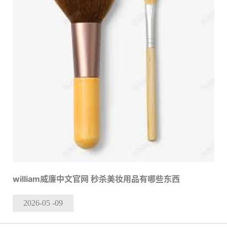
william威廉中文官网 秒杀美妆用品有哪些东西
2026-05
-09