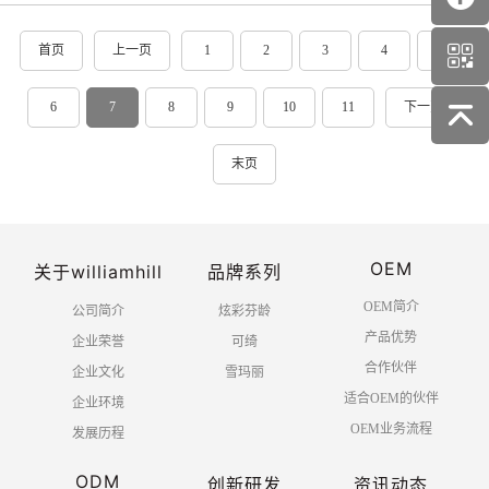
首页
上一页
1
2
3
4
5
6
7
8
9
10
11
下一页
末页
OEM
关于williamhill
品牌系列
OEM简介
公司简介
炫彩芬龄
产品优势
企业荣誉
可绮
合作伙伴
企业文化
雪玛丽
适合OEM的伙伴
企业环境
OEM业务流程
发展历程
ODM
创新研发
资讯动态