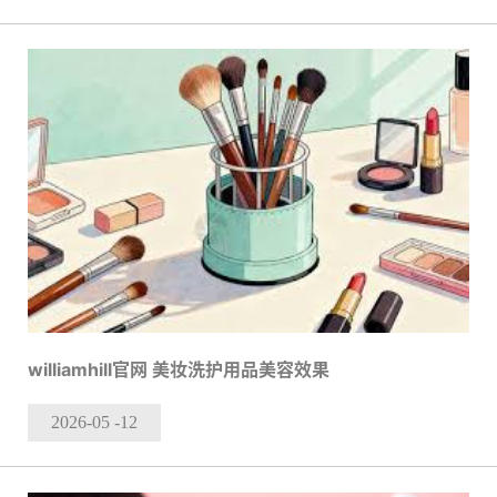
williamhill官网 美妆洗护用品美容效果
2026-05
-12