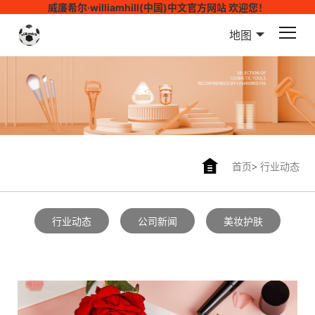
威廉希尔·williamhill(中国)中文官方网站 欢迎您！
地图
首页
>
行业动态
行业动态
公司新闻
美妆护肤