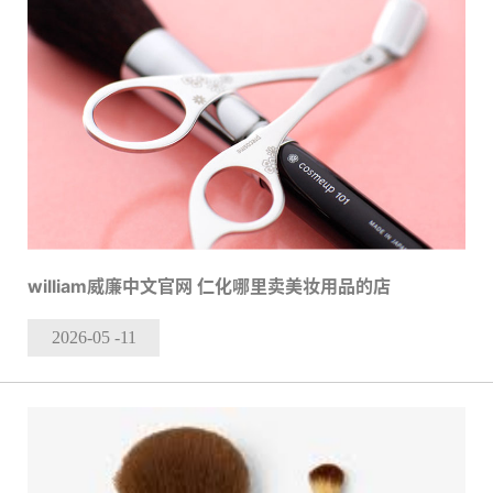
william威廉中文官网 仁化哪里卖美妆用品的店
2026-05
-11